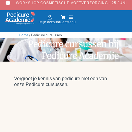
WORKSHOP COSMETISCHE VOETVERZORGING - 25 JUNI
Mijn account
Cart
Menu
Home
/ Pedicure cursussen
Pedicure cursussen bij
Pedicure Academie
Vergroot je kennis van pedicure met een van
onze Pedicure cursussen.