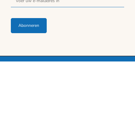
Abonneren
SITEBEHEER DOOR
© 2026 PEDICURE
CREATIVE DIGITAL MEDIA
ACADEMIE