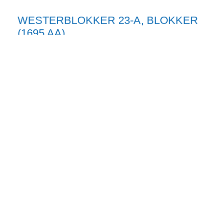
WESTERBLOKKER 23-A, BLOKKER
(1695 AA)
Pedicure Academie is verhuisd naar Westerblokker 23-A.
Moderne pedicure opleidingslocatie, pedicure groothandel,
én een volledig uitgeruste pedicure praktijk.
LEES HET VOLLEDIGE ARTIKEL