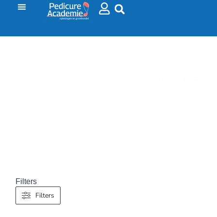
HOME
/
NAGELS
/
ORLY EN BC NAILS
/ ORLY GEL FX
ORLY GEL FX
Filters
Filters