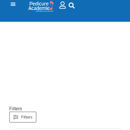
HOME
/
VOETVERZORGING
/
INSTRUMENTEN
/ SCHAREN
SCHAREN
Filters
Filters