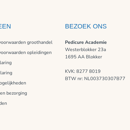
EEN
BEZOEK ONS
oorwaarden groothandel
Pedicure Academie
Westerblokker 23a
oorwaarden opleidingen
1695 AA Blokker
laring
KVK: 8277 8019
laring
BTW nr: NL003730307B77
ogelijkheden
 en bezorging
jden