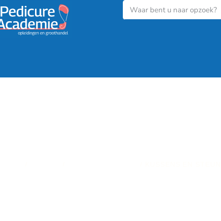
HOME
/
NAGELS
/
SALONINRICHTING
/ KUSSENS EN STEUN
KUSSENS EN STEUN