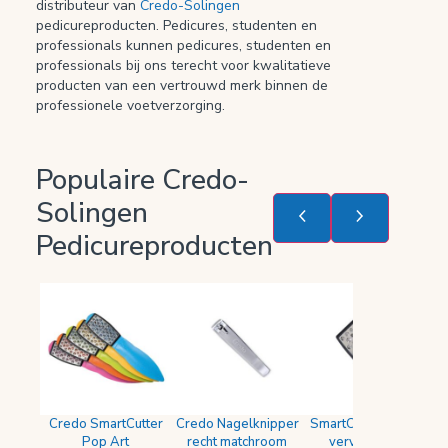
distributeur van
Credo-Solingen
pedicureproducten. Pedicures, studenten en
professionals kunnen pedicures, studenten en
professionals bij ons terecht voor kwalitatieve
producten van een vertrouwd merk binnen de
professionele voetverzorging.
Populaire Credo-
Solingen
Pedicureproducten
Credo SmartCutter
Credo Nagelknipper
SmartCutter eeltvijl
C
Pop Art
recht matchroom
vervangclip –