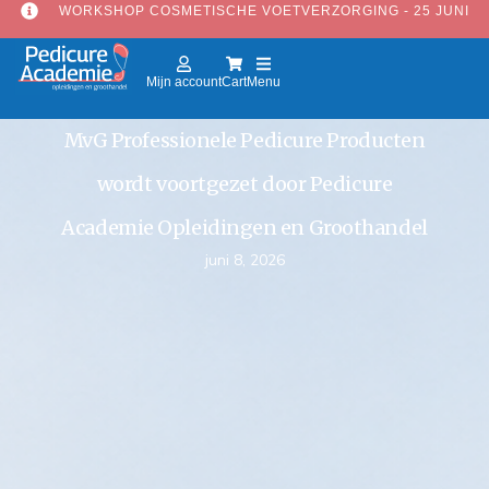
WORKSHOP COSMETISCHE VOETVERZORGING - 25 JUNI
Mijn account
Cart
Menu
MvG Professionele Pedicure Producten
wordt voortgezet door Pedicure
Academie Opleidingen en Groothandel
juni 8, 2026