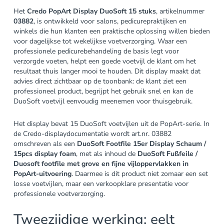
Het
Credo PopArt Display DuoSoft 15 stuks
, artikelnummer
03882
, is ontwikkeld voor salons, pedicurepraktijken en
winkels die hun klanten een praktische oplossing willen bieden
voor dagelijkse tot wekelijkse voetverzorging. Waar een
professionele pedicurebehandeling de basis legt voor
verzorgde voeten, helpt een goede voetvijl de klant om het
resultaat thuis langer mooi te houden. Dit display maakt dat
advies direct zichtbaar op de toonbank: de klant ziet een
professioneel product, begrijpt het gebruik snel en kan de
DuoSoft voetvijl eenvoudig meenemen voor thuisgebruik.
Het display bevat 15 DuoSoft voetvijlen uit de PopArt-serie. In
de Credo-displaydocumentatie wordt art.nr. 03882
omschreven als een
DuoSoft Footfile 15er Display Schaum /
15pcs display foam
, met als inhoud de
DuoSoft Fußfeile /
Duosoft footfile met grove en fijne vijloppervlakken in
PopArt-uitvoering
. Daarmee is dit product niet zomaar een set
losse voetvijlen, maar een verkoopklare presentatie voor
professionele voetverzorging.
Tweezijdige werking: eelt