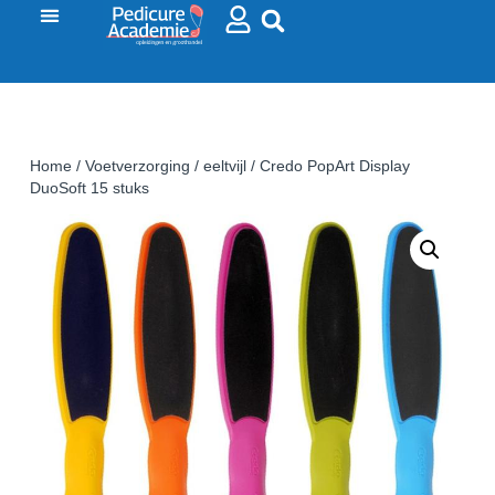
Home
/
Voetverzorging
/
eeltvijl
/ Credo PopArt Display
DuoSoft 15 stuks