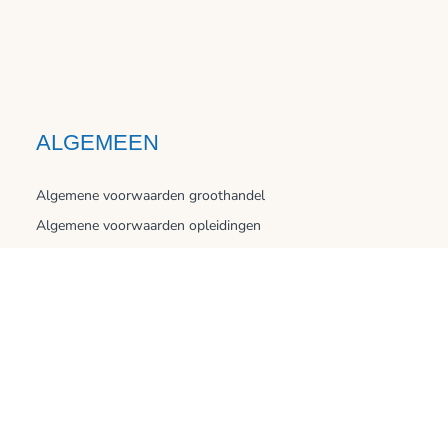
ALGEMEEN
Algemene voorwaarden groothandel
Algemene voorwaarden opleidingen
Cookie verklaring
Privacy verklaring
Betalingsmogelijkheden
Verzending en bezorging
Openingstijden