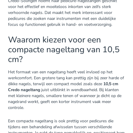
Credo-Solingen noemt haar pedicure-nageltangen geschikt
voor het effectief en moeiteloos inkorten van zelfs sterk
verhoornde nagels. Dat maakt het merk interessant voor
pedicures die zoeken naar instrumenten met een duidelijke
focus op functioneel gebruik in hand- en voetverzorging.
Waarom kiezen voor een
compacte nageltang van 10,5
cm?
Het formaat van een nageltang heeft veel invloed op het
werkcomfort. Een grotere tang kan prettig zijn bij zeer harde of
dikke nagels, terwijl een compact model zoals deze
10,5 cm
Credo nageltang
juist uitblinkt in wendbaarheid. Bij klanten
met kleinere nagels, smallere tenen of wanneer je dicht op de
nagelrand werkt, geeft een korter instrument vaak meer
controle.
Een compacte nageltang is ook prettig voor pedicures die
tijdens een behandeling afwisselen tussen verschillende
instrumenten. Je pakt de tang gemakkelijk op, positioneert hem