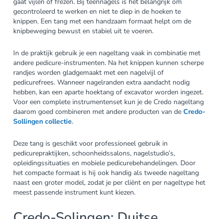
gaat vijlen of frezen. Bij teennagels is het belangrijk om
gecontroleerd te werken en niet te diep in de hoeken te
knippen. Een tang met een handzaam formaat helpt om de
knipbeweging bewust en stabiel uit te voeren.
In de praktijk gebruik je een nageltang vaak in combinatie met
andere pedicure-instrumenten. Na het knippen kunnen scherpe
randjes worden gladgemaakt met een nagelvijl of
pedicurefrees. Wanneer nagelranden extra aandacht nodig
hebben, kan een aparte hoektang of excavator worden ingezet.
Voor een complete instrumentenset kun je de Credo nageltang
daarom goed combineren met andere producten van de
Credo-
Sollingen collectie
.
Deze tang is geschikt voor professioneel gebruik in
pedicurepraktijken, schoonheidssalons, nagelstudio’s,
opleidingssituaties en mobiele pedicurebehandelingen. Door
het compacte formaat is hij ook handig als tweede nageltang
naast een groter model, zodat je per cliënt en per nageltype het
meest passende instrument kunt kiezen.
Credo-Solingen: Duitse