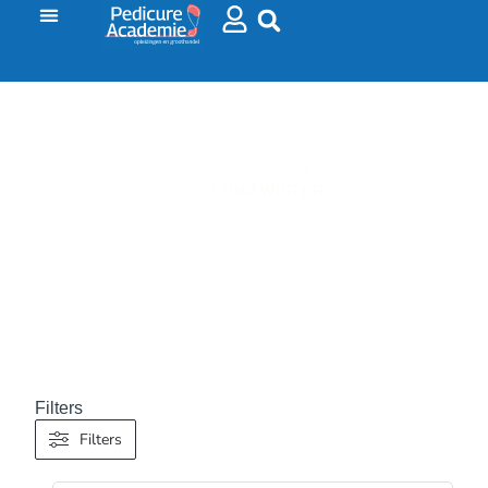
HOME
/
VOETVERZORGING
/
FREZEN EN
SETS
/ DIATWISTER
DIATWISTER
Filters
Filters