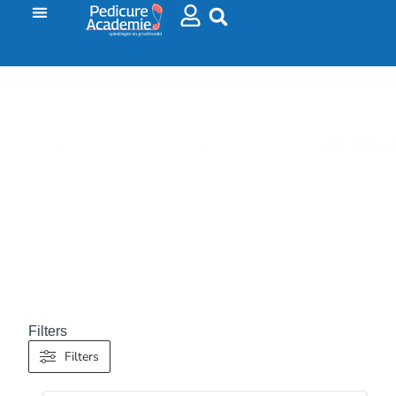
HOME
/
VOETVERZORGING
/
INSTRUMENTEN
/ EELTSNIJ
EELTSNIJDER
Filters
Filters