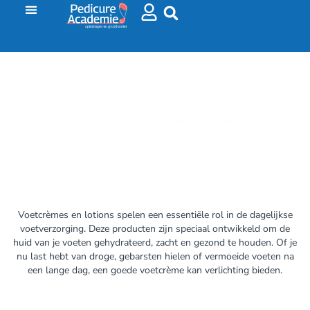
HOME
/
VOETVERZORGING
/
VOET EN
NAGELVERZORGING
/ VOETCRÈMES EN LOTIONS
VOETCRÈMES EN LOTIONS
Voetcrèmes en lotions spelen een essentiële rol in de dagelijkse
voetverzorging. Deze producten zijn speciaal ontwikkeld om de
huid van je voeten gehydrateerd, zacht en gezond te houden. Of je
nu last hebt van droge, gebarsten hielen of vermoeide voeten na
een lange dag, een goede voetcrème kan verlichting bieden.