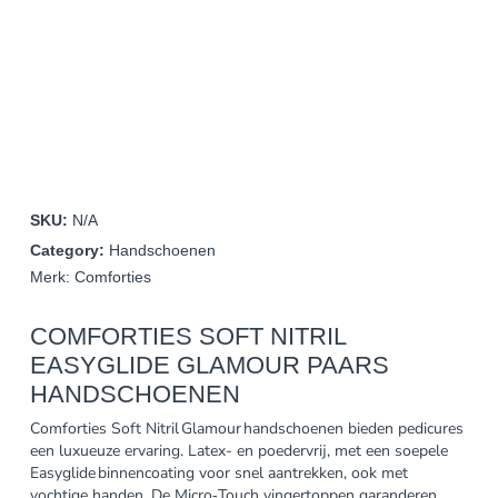
SKU:
N/A
Category:
Handschoenen
Merk:
Comforties
COMFORTIES SOFT NITRIL
EASYGLIDE GLAMOUR PAARS
HANDSCHOENEN
Comforties Soft Nitril Glamour handschoenen bieden pedicures
een luxueuze ervaring. Latex- en poedervrij, met een soepele
Easyglide binnencoating voor snel aantrekken, ook met
vochtige handen. De Micro‑Touch vingertoppen garanderen