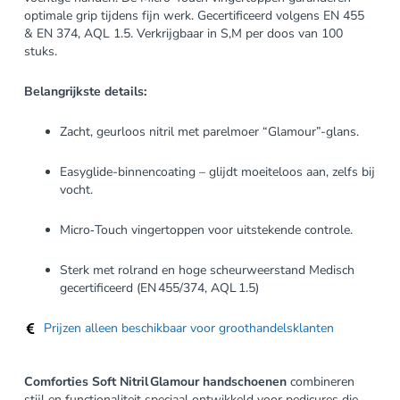
optimale grip tijdens fijn werk. Gecertificeerd volgens EN 455
& EN 374, AQL 1.5. Verkrijgbaar in S,M per doos van 100
stuks.
Belangrijkste details:
Zacht, geurloos nitril met parelmoer “Glamour”-glans.
Easyglide-binnencoating – glijdt moeiteloos aan, zelfs bij
vocht.
Micro‑Touch vingertoppen voor uitstekende controle.
Sterk met rolrand en hoge scheurweerstand
Medisch
gecertificeerd (EN 455/374, AQL 1.5)
Prijzen alleen beschikbaar voor groothandelsklanten
Comforties Soft Nitril Glamour handschoenen
combineren
stijl en functionaliteit speciaal ontwikkeld voor pedicures die