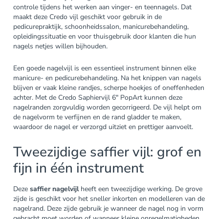
controle tijdens het werken aan vinger- en teennagels. Dat
maakt deze Credo vijl geschikt voor gebruik in de
pedicurepraktijk, schoonheidssalon, manicurebehandeling,
opleidingssituatie en voor thuisgebruik door klanten die hun
nagels netjes willen bijhouden.
Een goede nagelvijl is een essentieel instrument binnen elke
manicure- en pedicurebehandeling. Na het knippen van nagels
blijven er vaak kleine randjes, scherpe hoekjes of oneffenheden
achter. Met de Credo Saphiervijl 6″ PopArt kunnen deze
nagelranden zorgvuldig worden gecorrigeerd. De vijl helpt om
de nagelvorm te verfijnen en de rand gladder te maken,
waardoor de nagel er verzorgd uitziet en prettiger aanvoelt.
Tweezijdige saffier vijl: grof en
fijn in één instrument
Deze
saffier nagelvijl
heeft een tweezijdige werking. De grove
zijde is geschikt voor het sneller inkorten en modelleren van de
nagelrand. Deze zijde gebruik je wanneer de nagel nog in vorm
gebracht moet worden of wanneer kleine onregelmatigheden