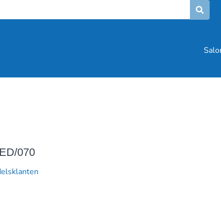
Salo
ED/070
delsklanten