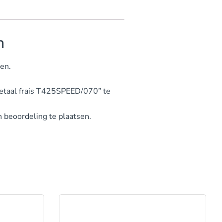
n
gen.
taal frais T425SPEED/070” te
beoordeling te plaatsen.