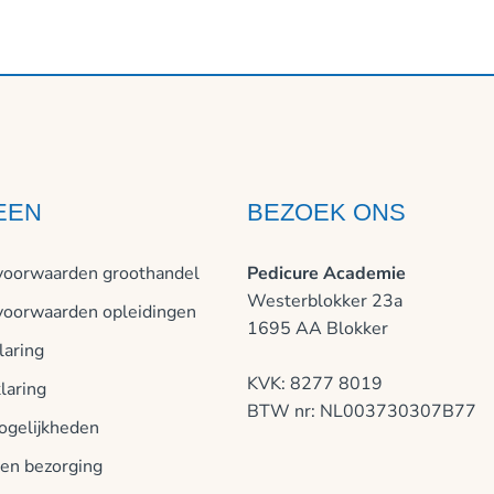
EEN
BEZOEK ONS
oorwaarden groothandel
Pedicure Academie
Westerblokker 23a
oorwaarden opleidingen
1695 AA Blokker
laring
KVK: 8277 8019
laring
BTW nr: NL003730307B77
ogelijkheden
 en bezorging