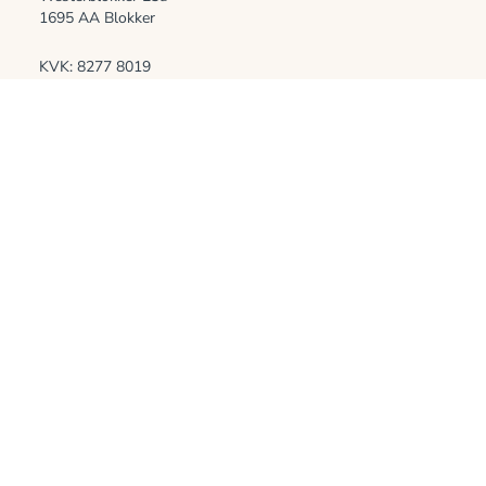
1695 AA Blokker
KVK: 8277 8019
BTW nr: NL003730307B77