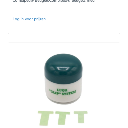
Combiped® BeugelsCombiped® Beugels med
Log in voor prijzen