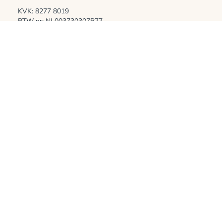
KVK: 8277 8019
BTW nr: NL003730307B77