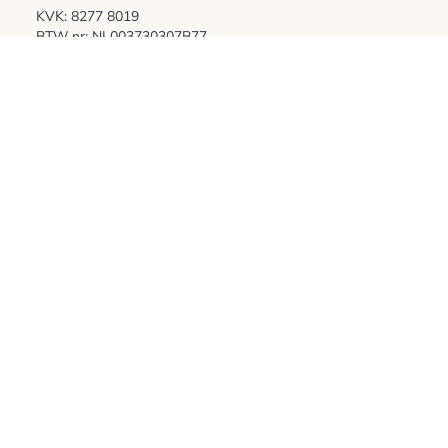
KVK: 8277 8019
BTW nr: NL003730307B77