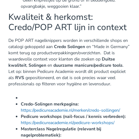
“Geen kniprestjes op de grond of in beddengoed:
opvangbakje, weggooien klaar.”
Kwaliteit & herkomst:
Credo/POP ART lijn in context
De POP ART nagelknippers worden in verschillende shops en
catalogi gekoppeld aan
Credo Solingen
en “Made in Germany”
komt terug op productverpakkingen/overzichten. Dat is
waardevolle context voor klanten die zoeken op
Duitse
kwaliteit
,
Solingen
en
duurzame manicure/pedicure tools
.
Let op: binnen Pedicure Academie wordt dit product expliciet
als
RVS
gepositioneerd, en dat is ook precies waar veel
professionals op filteren voor hygiëne en levensduur.
Credo-Solingen merkpagina:
https://pedicureacademie.nl/merken/credo-sollingen/
Pedicure workshops (nail-focus / kennis verbreden):
https://pedicureacademie.nl/pedicure-workshops/
Masterclass Nagelregulatie (relevant bij
nagelproblematiek):