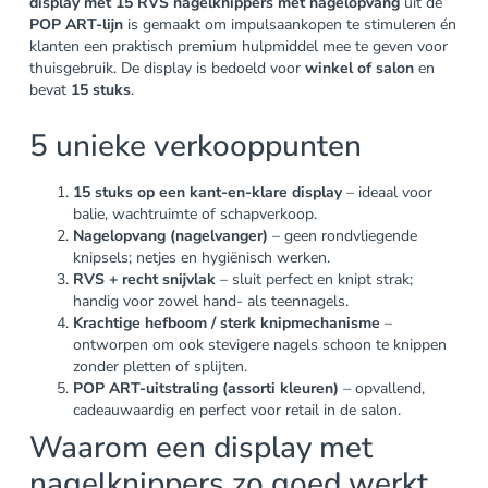
display met 15 RVS nagelknippers met nagelopvang
uit de
POP ART-lijn
is gemaakt om impulsaankopen te stimuleren én
klanten een praktisch premium hulpmiddel mee te geven voor
thuisgebruik. De display is bedoeld voor
winkel of salon
en
bevat
15 stuks
.
5 unieke verkooppunten
15 stuks op een kant-en-klare display
– ideaal voor
balie, wachtruimte of schapverkoop.
Nagelopvang (nagelvanger)
– geen rondvliegende
knipsels; netjes en hygiënisch werken.
RVS + recht snijvlak
– sluit perfect en knipt strak;
handig voor zowel hand- als teennagels.
Krachtige hefboom / sterk knipmechanisme
–
ontworpen om ook stevigere nagels schoon te knippen
zonder pletten of splijten.
POP ART-uitstraling (assorti kleuren)
– opvallend,
cadeauwaardig en perfect voor retail in de salon.
Waarom een display met
nagelknippers zo goed werkt