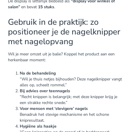
De display is letterlijk bedoeld als
“display voor winkel of
salon”
en bevat
15 stuks
.
Gebruik in de praktijk: zo
positioneer je de nagelknipper
met nagelopvang
Wil je meer omzet uit je balie? Koppel het product aan een
herkenbaar moment:
Na de behandeling
“Wil je thuis netjes bijhouden? Deze nagelknipper vangt
alles op, scheelt rommel.”
Bij advies over teennagels
“Recht knippen is belangrijk; met deze knipper krijg je
een strakke rechte snede.”
Voor mensen met ‘stevigere’ nagels
Benadruk het stevige mechanisme en het schone
knipresultaat.
Hygiëne als haakje