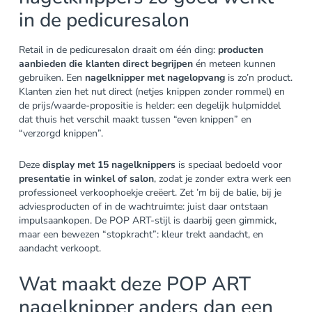
in de pedicuresalon
Retail in de pedicuresalon draait om één ding:
producten
aanbieden die klanten direct begrijpen
én meteen kunnen
gebruiken. Een
nagelknipper met nagelopvang
is zo’n product.
Klanten zien het nut direct (netjes knippen zonder rommel) en
de prijs/waarde-propositie is helder: een degelijk hulpmiddel
dat thuis het verschil maakt tussen “even knippen” en
“verzorgd knippen”.
Deze
display met 15 nagelknippers
is speciaal bedoeld voor
presentatie in winkel of salon
, zodat je zonder extra werk een
professioneel verkoophoekje creëert. Zet ’m bij de balie, bij je
adviesproducten of in de wachtruimte: juist daar ontstaan
impulsaankopen. De POP ART-stijl is daarbij geen gimmick,
maar een bewezen “stopkracht”: kleur trekt aandacht, en
aandacht verkoopt.
Wat maakt deze POP ART
nagelknipper anders dan een