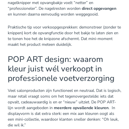
nagelknipper met opvangbakje voelt “netter” en
“professioneler”. De nagelresten worden
direct opgevangen
en kunnen daarna eenvoudig worden weggegooid.
Praktische tip voor verkoopgesprekken: demonstreer (zonder te
knippen) kort de opvangfunctie door het bakje te laten zien en
te tonen hoe het de knipzone afschermt. Dat mini-moment
maakt het product meteen duidelijk.
POP ART design: waarom
kleur juist wél verkoopt in
professionele voetverzorging
Veel salonproducten zijn functioneel en neutraal. Dat is logisch,
maar retail vraagt soms om het tegenovergestelde: iets dat
opvalt, cadeauwaardig is en er “nieuw” uitziet. De POP ART-
lijn wordt aangeboden in
meerdere opvallende kleuren
. In
displayvorm is dat extra sterk: een mix aan kleuren oogt als
een mini-collectie, waardoor klanten sneller denken: “Oh leuk,
die wil ik.”