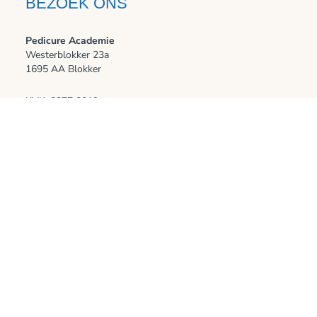
BEZOEK ONS
Pedicure Academie
Westerblokker 23a
1695 AA Blokker
KVK: 8277 8019
BTW nr: NL003730307B77