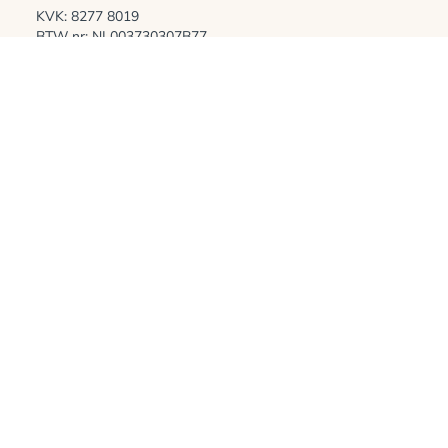
KVK: 8277 8019
BTW nr: NL003730307B77