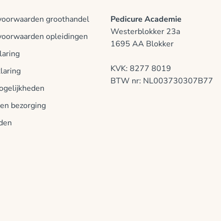
oorwaarden groothandel
Pedicure Academie
Westerblokker 23a
oorwaarden opleidingen
1695 AA Blokker
laring
KVK: 8277 8019
laring
BTW nr: NL003730307B77
ogelijkheden
 en bezorging
jden