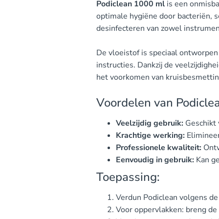
Podiclean 1000 ml
is een onmisbar
optimale hygiëne door bacteriën, s
desinfecteren van zowel instrumen
De vloeistof is speciaal ontworpe
instructies. Dankzij de veelzijdighe
het voorkomen van kruisbesmetting
Voordelen van Podicle
Veelzijdig gebruik:
Geschikt 
Krachtige werking:
Elimineer
Professionele kwaliteit:
Ontw
Eenvoudig in gebruik:
Kan ge
Toepassing:
Verdun Podiclean volgens de 
Voor oppervlakken: breng de 