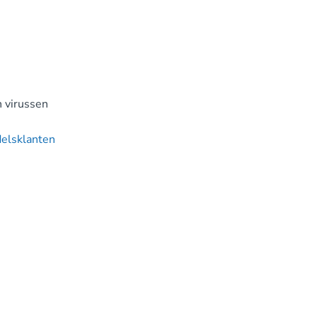
n virussen
delsklanten